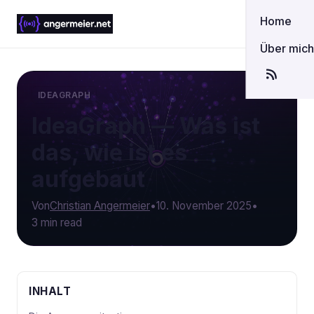
Home
Über mic
IDEAGRAPH
IdeaGraph — Was ist
das, wie ist es
aufgebaut
Von
Christian Angermeier
•
10. November 2025
•
3 min read
INHALT