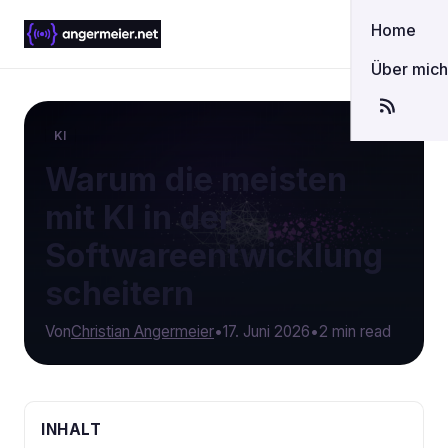
Home
Über mic
KI
Warum die meisten
mit KI in der
Softwareentwicklung
scheitern
Von
Christian Angermeier
•
17. Juni 2026
•
2 min read
INHALT